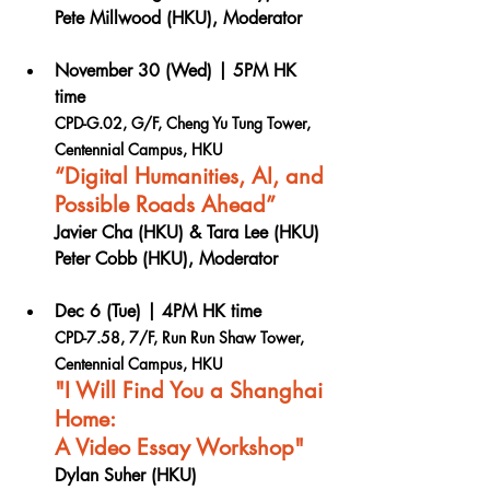
Pete Millwood (HKU), Moderator
November 30 (Wed) | 5PM HK 
time
CPD-G.02, G/F, Cheng Yu Tung Tower, 
Centennial Campus, HKU
“Digital Humanities, AI, and 
Possible Roads Ahead”
Javier Cha (HKU) & Tara Lee (HKU)
Peter Cobb (HKU), Moderator
Dec 6 (Tue) | 4PM HK time
CPD-7.58, 7/F, Run Run Shaw Tower, 
Centennial Campus, HKU
"I Will Find You a Shanghai 
Home: 
A Video Essay Workshop"
Dylan Suher (HKU)