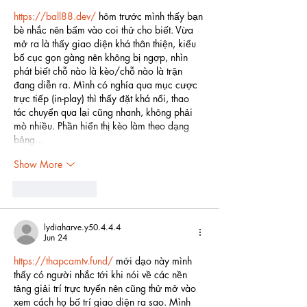
https://ball88.dev/
 hôm trước mình thấy bạn 
bè nhắc nên bấm vào coi thử cho biết. Vừa 
mở ra là thấy giao diện khá thân thiện, kiểu 
bố cục gọn gàng nên không bị ngợp, nhìn 
phát biết chỗ nào là kèo/chỗ nào là trận 
đang diễn ra. Mình có nghía qua mục cược 
trực tiếp (in-play) thì thấy đặt khá nổi, thao 
tác chuyển qua lại cũng nhanh, không phải 
mò nhiều. Phần hiển thị kèo làm theo dạng 
bảng…
Show More
Like
Reply
lydiaharve.y50.4.4.4
Jun 24
https://thapcamtv.fund/
 mới dạo này mình 
thấy có người nhắc tới khi nói về các nền 
tảng giải trí trực tuyến nên cũng thử mở vào 
xem cách họ bố trí giao diện ra sao. Mình 