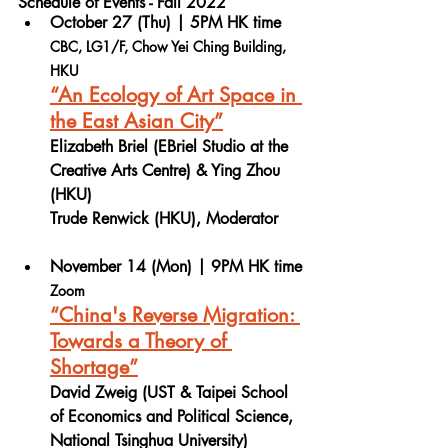
Schedule of Events - Fall 2022
October 27 (Thu) | 5PM HK time
CBC, LG1/F, Chow Yei Ching Building, 
HKU
“An Ecology of Art Space in 
the East Asian City”
Elizabeth Briel (EBriel Studio at the 
Creative Arts Centre) & Ying Zhou 
(HKU)
Trude Renwick (HKU), Moderator
November 14 (Mon) | 9PM HK time
Zoom
“China's Reverse Migration: 
Towards a Theory of 
Shortage”
David Zweig (UST & Taipei School 
of Economics and Political Science, 
National Tsinghua University)