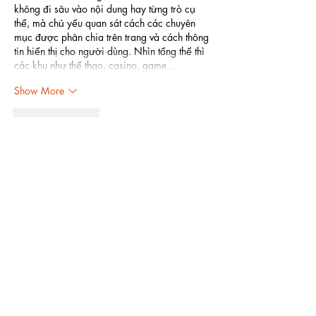
không đi sâu vào nội dung hay từng trò cụ 
thể, mà chủ yếu quan sát cách các chuyên 
mục được phân chia trên trang và cách thông 
tin hiển thị cho người dùng. Nhìn tổng thể thì 
các khu như thể thao, casino, game…
Show More
Like
Reply
robert50powell.9.5.8.4+abc123
Jun 22
https://hitclubhn.com/
 bữa mình thấy mấy 
đứa bạn share nên bấm vào coi thử cho biết 
thôi, chứ cũng không đăng ký hay chơi gì. 
Trang nhìn khá dễ chịu, kiểu bố cục chia 
từng khối rõ ràng nên lướt nhanh vẫn hiểu họ 
đang nói gì, không bị rối mắt. Mình để ý họ 
có nhắc là hoạt động từ 2019, thông tin này 
để ngay trong phần giới thiệu nên cũng tiện 
cho ai tò mò nguồn gốc. Với…