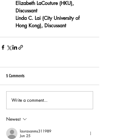
Elizabeth LaCouture (HKU), 
Discussant
Linda C. Lai (City University of 
Hong Kong), Discussant
5 Comments
Write a comment...
Newest
laurasanms311989
Jun 25