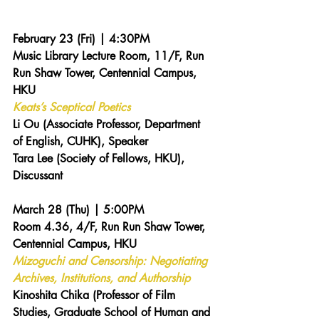
February 23 (Fri) | 4:30PM 
Music Library Lecture Room, 11/F, Run 
Run Shaw Tower, Centennial Campus, 
HKU 
Keats’s Sceptical Poetics
Li Ou (Associate Professor, Department 
of English, CUHK), Speaker 
Tara Lee (Society of Fellows, HKU), 
Discussant
March 28 (Thu) | 5:00PM 
Room 4.36, 4/F, Run Run Shaw Tower, 
Centennial Campus, HKU 
Mizoguchi and Censorship: Negotiating 
Archives, Institutions, and Authorship
Kinoshita Chika (Professor of Film 
Studies, Graduate School of Human and 