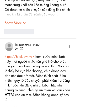
thành từng khối nên kéo xuống không bị rối. 
Có đoạn họ nhắc chuyện nên dùng link chính 
thức khi bị chặn để tránh gặp web…
Show More
Like
Reply
laurasanms311989
Jun 25
https://hitclubvn.vc/
 hôm trước mình lướt 
thấy mọi người nhắc nên ghé thử cho biết, 
chủ yếu xem trang trông ra sao thôi. Vào cái 
là thấy bố cục khá thoáng, chữ không dày 
đặc nên đọc đỡ mệt. Mình thích nhất là họ 
nhắc ngay từ đầu chuyện phải kiểm tra đúng 
link trước khi đăng nhập, kiểu nhắc nhẹ 
nhưng rõ ràng, nhìn kỹ tên miền với cái khóa 
HTTPS cho an tâm. Mình không đăng ký hay 
tải…