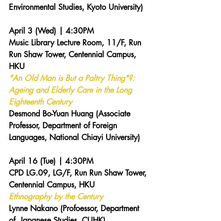
Environmental Studies, Kyoto University)
April 3 (Wed) | 4:30PM 
Music Library Lecture Room, 11/F, Run 
Run Shaw Tower, Centennial Campus, 
HKU 
"An Old Man is But a Paltry Thing"?: 
Ageing and Elderly Care in the Long 
Eighteenth Century
Desmond Bo-Yuan Huang (Associate 
Professor, Department of Foreign 
Languages, National Chiayi University)
April 16 (Tue) | 4:30PM 
CPD LG.09, LG/F, Run Run Shaw Tower, 
Centennial Campus, HKU 
Ethnography by the Century
Lynne Nakano (Profoessor, Department 
of 
 Japanese Studies, CUHK)