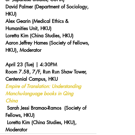
David Palmer (Department of Sociology, 
HKU)
Alex Gearin (Medical Ethics & 
Humanities Unit, HKU) 
Loretta Kim (China Studies, HKU)
Aaron Jeffrey Hames (Society of Fellows, 
HKU), Moderator
April 23 (Tue) | 4:30PM 
Room 7.58, 7/F, Run Run Shaw Tower, 
Centennial Campus, HKU 
Empire of Translation: Understanding 
Manchu-language books in Qing 
China  
 Sarah Jessi Bramao-Ramos  (Society of 
Fellows, HKU)
 Loretta Kim (China Studies, HKU), 
Moderator