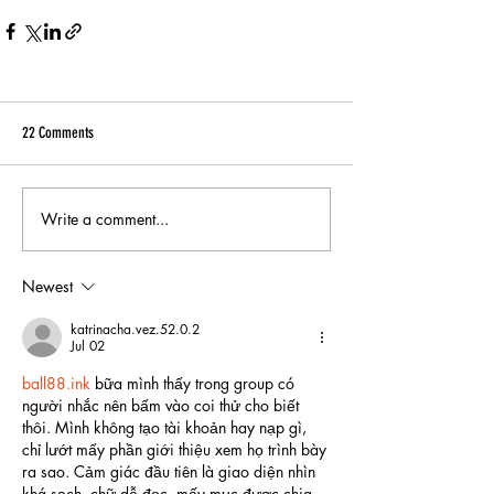
22 Comments
Write a comment...
Newest
katrinacha.vez.52.0.2
Jul 02
ball88.ink
 bữa mình thấy trong group có 
người nhắc nên bấm vào coi thử cho biết 
thôi. Mình không tạo tài khoản hay nạp gì, 
chỉ lướt mấy phần giới thiệu xem họ trình bày 
ra sao. Cảm giác đầu tiên là giao diện nhìn 
khá sạch, chữ dễ đọc, mấy mục được chia 